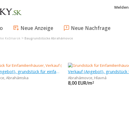
Melden 
fo
Neue Anzeige
Neue Nachfrage
>
cke Kežmarok
Baugrundstücke Abrahámovce
Verkauf (Angebot), grundstück für einfamilienhäuser, 6 130 m
ce
,
Abrahámska
Abrahámovce
,
Hlavná
8,00
EUR/m
2