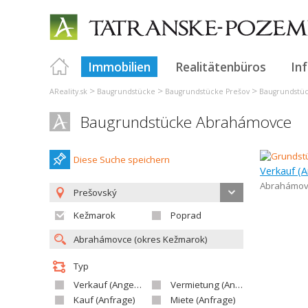
Immobilien
Realitätenbüros
In
>
>
>
AReality.sk
Baugrundstücke
Baugrundstücke Prešov
Baugrundstü
Baugrundstücke Abrahámovce
Diese Suche speichern
Abrahámov
Prešovský
Kežmarok
Poprad
Typ
Verkauf (Angebot)
Vermietung (Angebot)
Kauf (Anfrage)
Miete (Anfrage)