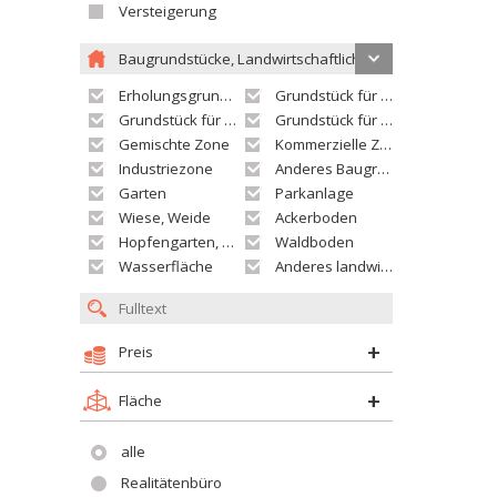
Versteigerung
Baugrundstücke, Landwirtschaftliche grundstücke
Erholungsgrundstück
Grundstück für Einfamilienhäuser
Grundstück für Wohnhäuser
Grundstück für Versorgungseinrichtungen
Gemischte Zone
Kommerzielle Zone
Industriezone
Anderes Baugrundstück
Garten
Parkanlage
Wiese, Weide
Ackerboden
Hopfengarten, Weingarten
Waldboden
Wasserfläche
Anderes landwirtschaftliches Grundstück
Preis
Fläche
alle
Realitätenbüro