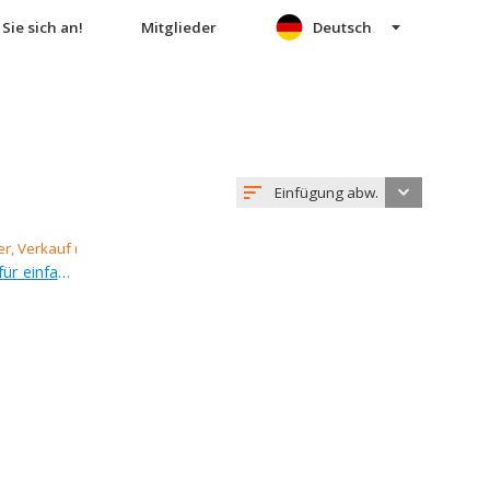
Sie sich an!
Mitglieder
Deutsch
Einfügung abw.
Verkauf (Angebot), grundstück für einfamilienhäuser, 51 000 m