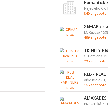
Romantické c
Nejedlého 67, 
849 angebote
XEMAR s.r.o
M. Rázusa 1509
489 angebote
TRINITY Real
G. Bethlena 3
295 angebote
REB - REAL 
Vlčie hrdlo 61, 
166 angebote
AMAXADES s
Pivovarská 7,,