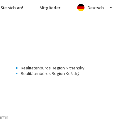
Sie sich an!
Mitglieder
Deutsch
Realitätenbüros Region Nitriansky
Realitätenbüros Region Košický
rtin
e