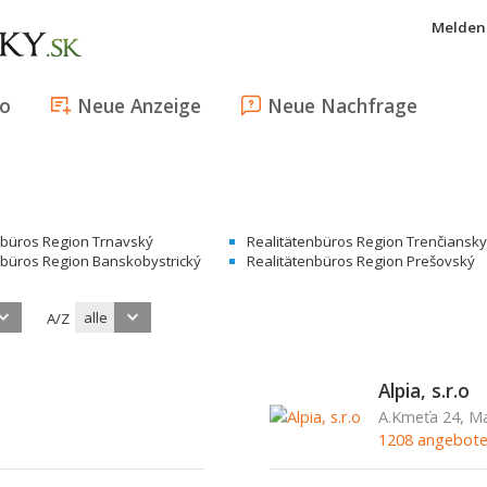
Melden 
fo
Neue Anzeige
Neue Nachfrage
nbüros Region Trnavský
Realitätenbüros Region Trenčiansky
nbüros Region Banskobystrický
Realitätenbüros Region Prešovský
alle
A/Z
Alpia, s.r.o
A.Kmeťa 24, Ma
1208 angebot