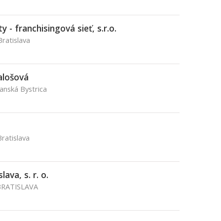
 - franchisingová sieť, s.r.o.
Bratislava
alošová
Banská Bystrica
ratislava
ava, s. r. o.
BRATISLAVA