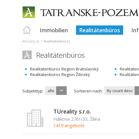
Immobilien
Realitätenbüros
In
>
AReality.sk
Realitätenbüros
Realitätenbüros
Realitätenbüros Region Bratislavský
Realitäte
Realitätenbüros Region Žilinský
Realitäte
alle
By count desc
Subjekttyp:
Sortieren nach:
TUreality s.r.o.
Hálkova 2761/33, Žilina
1419 angebote