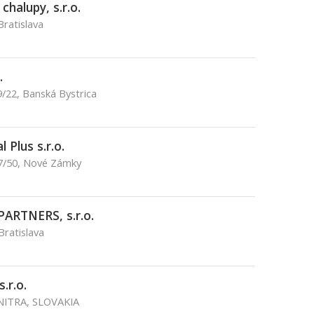
halupy, s.r.o.
Bratislava
.
/22, Banská Bystrica
 Plus s.r.o.
17/50, Nové Zámky
PARTNERS, s.r.o.
Bratislava
.r.o.
 NITRA, SLOVAKIA