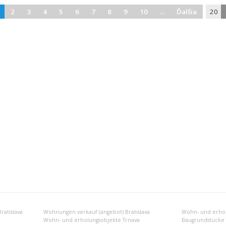
2
3
4
5
6
7
8
9
10
...
Ďalšia
20
atislava
Wohnungen verkauf (angebot) Bratislava
Wohn- und erhol
Wohn- und erholungsobjekte Trnava
Baugrundstücke 