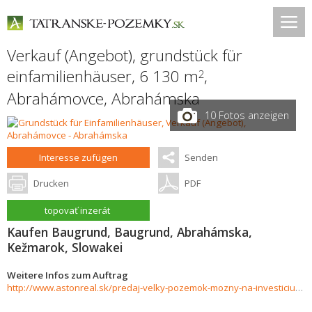
Verkauf (Angebot), grundstück für
einfamilienhäuser, 6 130 m
,
2
Abrahámovce
,
Abrahámska
10 Fotos anzeigen
Interesse zufügen
Senden
Drucken
PDF
topovať inzerát
Kaufen Baugrund, Baugrund, Abrahámska,
Kežmarok, Slowakei
Weitere Infos zum Auftrag
http://www.astonreal.sk/predaj-velky-pozemok-mozny-na-investiciu-alebo-vystavbu-6130m2-755134