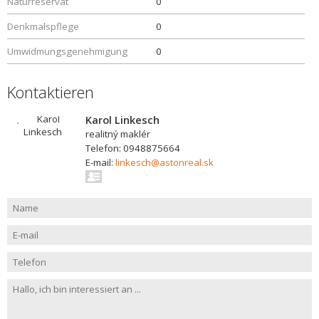
Naturreservat
0
Denkmalspflege
0
Umwidmungsgenehmigung
0
Kontaktieren
Karol Linkesch
realitný maklér
Telefon: 0948875664
E-mail:
linkesch@astonreal.sk