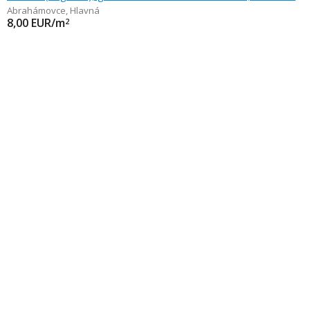
Abrahámovce
,
Hlavná
8,00
EUR/m
2