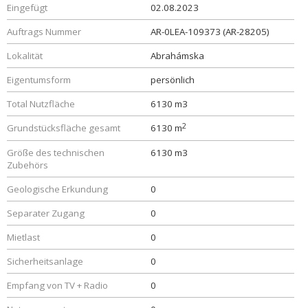
Eingefügt
02.08.2023
Auftrags Nummer
AR-0LEA-109373 (AR-28205)
Lokalität
Abrahámska
Eigentumsform
persönlich
Total Nutzfläche
6130 m3
2
Grundstücksfläche gesamt
6130 m
Größe des technischen
6130 m3
Zubehörs
Geologische Erkundung
0
Separater Zugang
0
Mietlast
0
Sicherheitsanlage
0
Empfang von TV + Radio
0