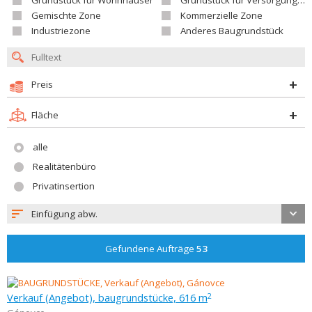
Grundstück für Wohnhäuser
Grundstück für Versorgungseinrichtungen
Gemischte Zone
Kommerzielle Zone
Industriezone
Anderes Baugrundstück
Preis
Fläche
alle
Realitätenbüro
Privatinsertion
Einfügung abw.
Gefundene Aufträge
53
Verkauf (Angebot), baugrundstücke, 616 m
2