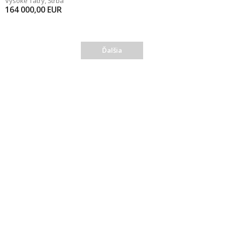
Vysoké Tatry
,
Štrba
164 000,00
EUR
Ďalšia