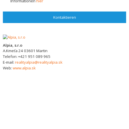
Informationen
hier
Kontaktieren
Alpia, s.r.o
A.Kmeťa 24
03601
Martin
Telefon:
+421 951 089 965
E-mail:
realityalpia@realityalpia.sk
Web:
www.alpia.sk