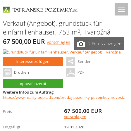
Verkauf (Angebot), grundstück für
einfamilienhäuser, 753 m
,
Tvarožná
2
67 500,00 EUR
vorschlagen
2 Fotos anzeigen
Interesse zufügen
Senden
Drucken
PDF
topovať inzerát
Weitere Infos zum Auftrag
https://www.reality-poprad.com/predaj-pozemky-pozemkov-novostavby/TVAROZNA-stavebny-pozemok-na-predaj-Presovsky-kraj-36707/?utm_source=areality&utm_medium=xml&utm_term=36707&utm_content=chalupa&utm_campaign=portaly
67 500,00
EUR
Preis
vorschlagen
Eingefügt
19.01.2026