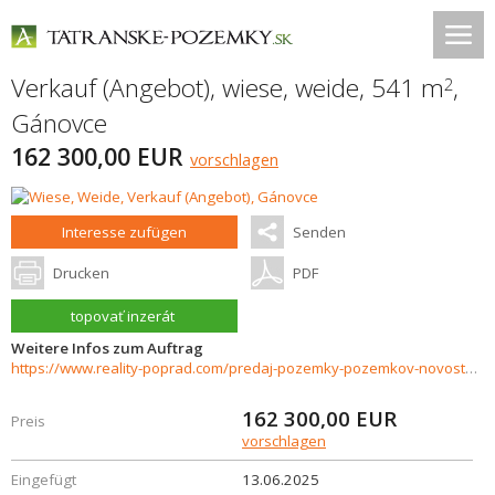
Verkauf (Angebot), wiese, weide, 541 m
,
2
Gánovce
162 300,00 EUR
vorschlagen
Interesse zufügen
Senden
Drucken
PDF
topovať inzerát
Weitere Infos zum Auftrag
https://www.reality-poprad.com/predaj-pozemky-pozemkov-novostavby/POZEMOK-NA-PREDAJ---GANOVCE-35473/?utm_source=areality&utm_medium=xml&utm_term=35473&utm_content=chalupa&utm_campaign=portaly
162 300,00
EUR
Preis
vorschlagen
Eingefügt
13.06.2025