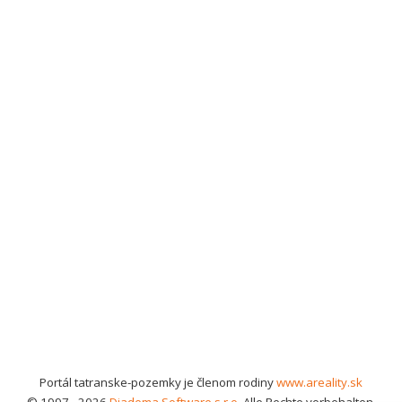
Portál tatranske-pozemky je členom rodiny
www.areality.sk