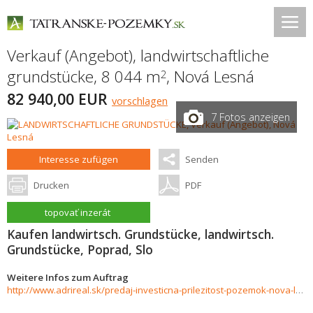
Verkauf (Angebot), landwirtschaftliche
grundstücke, 8 044 m
,
Nová Lesná
2
82 940,00 EUR
vorschlagen
7 Fotos anzeigen
Interesse zufügen
Senden
Drucken
PDF
topovať inzerát
Kaufen landwirtsch. Grundstücke, landwirtsch.
Grundstücke, Poprad, Slo
Weitere Infos zum Auftrag
http://www.adrireal.sk/predaj-investicna-prilezitost-pozemok-nova-lesna-8044-m2-905194