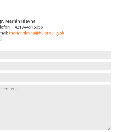
r. Marián Hlavna
lefon: +421944515056
mail:
marianhlavna@haloreality.sk