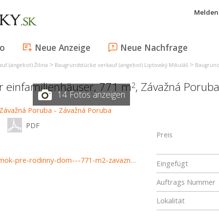
Melden 
fo
Neue Anzeige
Neue Nachfrage
>
>
uf (angebot) Žilina
Baugrundstücke verkauf (angebot) Liptovský Mikuláš
Baugrund
ür einfamilienhäuser, 771 m
,
Závažná Porub
2
14 Fotos anzeigen
PDF
Preis
https://www.haloreality.sk/zavazna-poruba/predaj-pozemok-pre-rodinny-dom---771-m2-zavazna-poruba-polna---exkluzivne-halo-reality/70052
Eingefügt
Auftrags Nummer
Lokalität