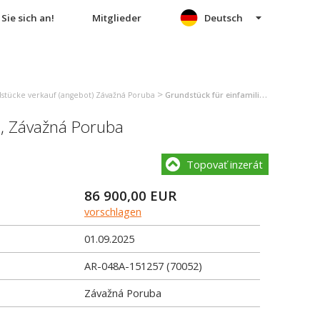
Sie sich an!
Mitglieder
Deutsch
>
stücke verkauf (angebot) Závažná Poruba
Grundstück für einfamilienhäuser verkauf (angebot) Závažná Poruba
a
,
Závažná Poruba
Topovať inzerát
86 900,00
EUR
vorschlagen
01.09.2025
AR-048A-151257 (70052)
Závažná Poruba