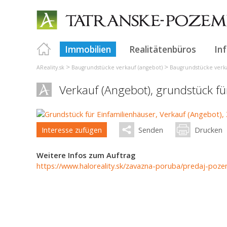
Immobilien
Realitätenbüros
In
>
>
AReality.sk
Baugrundstücke verkauf (angebot)
Baugrundstücke verka
Verkauf (Angebot), grundstück f
Interesse zufügen
Senden
Drucken
Weitere Infos zum Auftrag