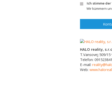
Ich stimme der
Wir kümmern uns
Konta
HALO reality, s.r.o
T.Vansovej 509/15
Telefon:
09152384
E-mail:
reality@halo
Web:
www.haloreali