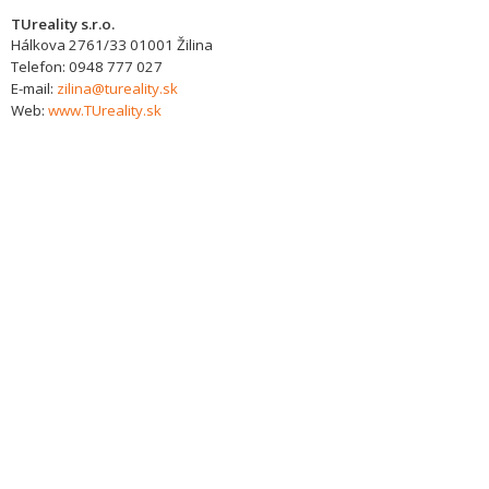
TUreality s.r.o.
Hálkova 2761/33
01001
Žilina
Telefon:
0948 777 027
E-mail:
zilina@tureality.sk
Web:
www.TUreality.sk