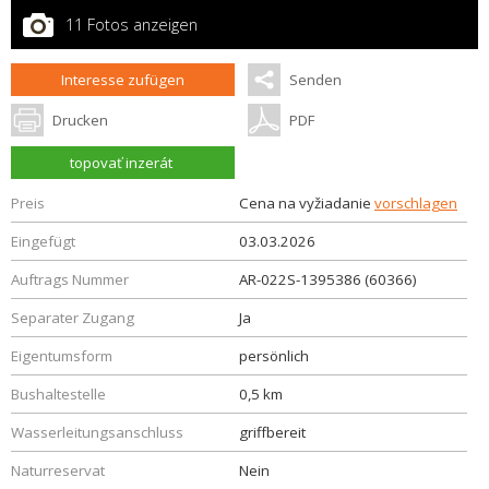
11 Fotos anzeigen
Interesse zufügen
Senden
Drucken
PDF
topovať inzerát
Preis
Cena na vyžiadanie
vorschlagen
Eingefügt
03.03.2026
Auftrags Nummer
AR-022S-1395386 (60366)
Separater Zugang
Ja
Eigentumsform
persönlich
Bushaltestelle
0,5 km
Wasserleitungsanschluss
griffbereit
Naturreservat
Nein