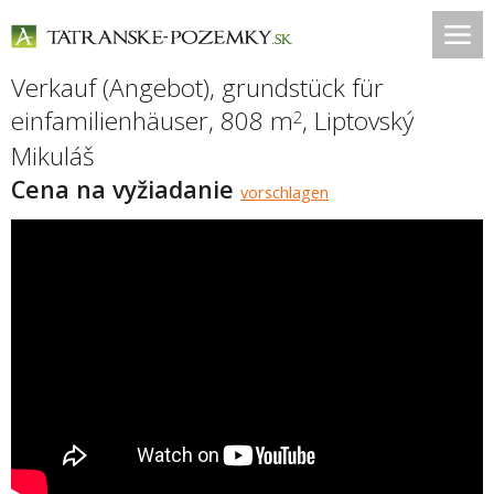
Verkauf (Angebot), grundstück für
einfamilienhäuser, 808 m
,
Liptovský
2
Mikuláš
Cena na vyžiadanie
vorschlagen