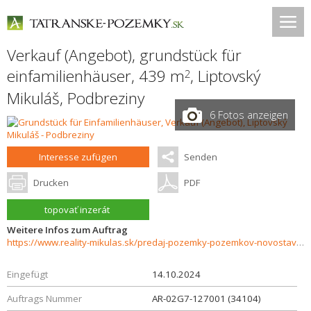
Verkauf (Angebot), grundstück für
einfamilienhäuser, 439 m
,
Liptovský
2
Mikuláš
,
Podbreziny
6 Fotos anzeigen
Interesse zufügen
Senden
Drucken
PDF
topovať inzerát
Weitere Infos zum Auftrag
https://www.reality-mikulas.sk/predaj-pozemky-pozemkov-novostavby/Na-predaj-pozemok-s-IS-cestou-a-chodnikmi---Pripravene-na-okamzitu-vystavbu-34104/?utm_source=areality&utm_medium=xml&utm_term=34104&utm_content=chalupa&utm_campaign=portaly
Eingefügt
14.10.2024
Auftrags Nummer
AR-02G7-127001 (34104)