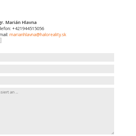
r. Marián Hlavna
lefon: +421944515056
mail:
marianhlavna@haloreality.sk