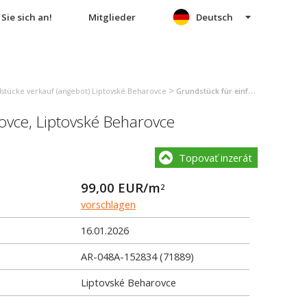
Sie sich an!
Mitglieder
Deutsch
>
stücke verkauf (angebot) Liptovské Beharovce
Grundstück für einfamilienhäuser verkauf (angebot) Liptovské Beharovce
ovce
,
Liptovské Beharovce
Topovať inzerát
99,00
EUR/m
2
vorschlagen
16.01.2026
AR-048A-152834 (71889)
Liptovské Beharovce