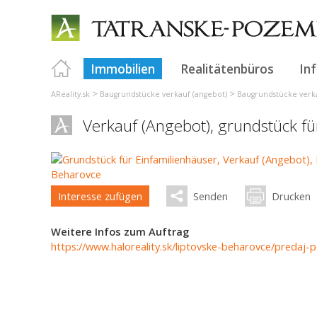
Immobilien
Realitätenbüros
In
>
>
AReality.sk
Baugrundstücke verkauf (angebot)
Baugrundstücke verka
Verkauf (Angebot), grundstück f
Interesse zufügen
Senden
Drucken
Weitere Infos zum Auftrag