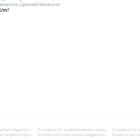
Beharovce
,
Liptovské Beharovce
R/m
2
Erholungsgrundstück verkauf (angebot) Liptovský Mikuláš
Grundstück für einfamilienhäuser verkauf (angebot) Liptovský Mikuláš
Gemischte zone verkauf (angebot) Liptovský Mikuláš
Kommerzielle zone verkauf (angebot) Liptovský Mikuláš