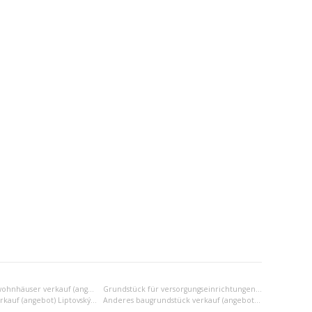
Grundstück für wohnhäuser verkauf (angebot) Liptovský Mikuláš
Grundstück für versorgungseinrichtungen verkauf (angebot) Liptovský Mikuláš
Industriezone verkauf (angebot) Liptovský Mikuláš
Anderes baugrundstück verkauf (angebot) Liptovský Mikuláš