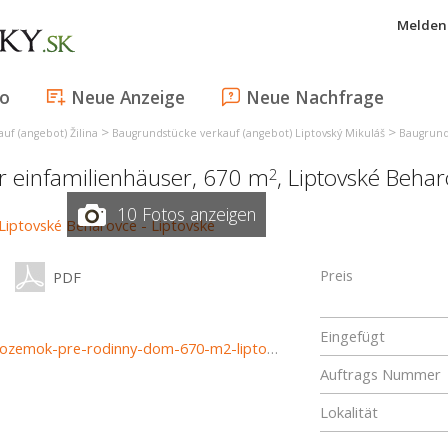
Melden 
fo
Neue Anzeige
Neue Nachfrage
>
>
uf (angebot) Žilina
Baugrundstücke verkauf (angebot) Liptovský Mikuláš
Baugrund
ür einfamilienhäuser, 670 m
,
Liptovské Behar
2
10 Fotos anzeigen
Preis
PDF
Eingefügt
https://www.haloreality.sk/liptovske-beharovce/predaj-pozemok-pre-rodinny-dom-670-m2-liptovske-beharovce---exkluzivne-halo-reality/71889
Auftrags Nummer
Lokalität