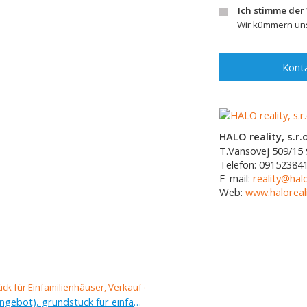
Ich stimme der
Wir kümmern uns
Konta
HALO reality, s.r.o
T.Vansovej 509/15
Telefon:
09152384
E-mail:
reality@halo
Web:
www.haloreali
Verkauf (Angebot), grundstück für einfamilienhäuser, 1 366 m