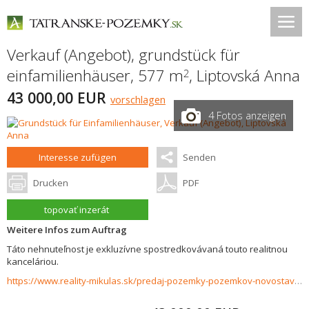
Verkauf (Angebot), grundstück für
einfamilienhäuser, 577 m
,
Liptovská Anna
2
43 000,00 EUR
vorschlagen
4 Fotos anzeigen
Interesse zufügen
Senden
Drucken
PDF
topovať inzerát
Weitere Infos zum Auftrag
Táto nehnuteľnost je exkluzívne spostredkovávaná touto realitnou
kanceláriou.
https://www.reality-mikulas.sk/predaj-pozemky-pozemkov-novostavby/Stavebny-pozemok-v-Liptovskej-Anne---pre-rodinny-dom-aj-chatu-len-10-min-od-Liptovskej-Mary-37686/?utm_source=areality&utm_medium=xml&utm_term=37686&utm_content=chalupa&utm_campaign=portaly