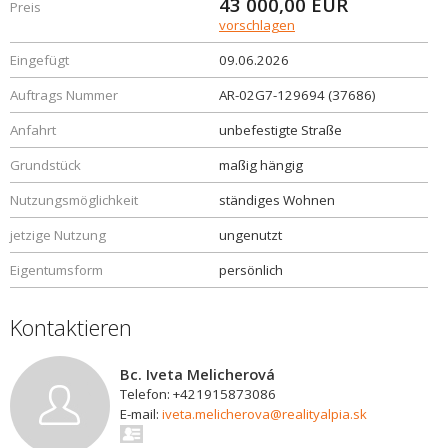
43 000,00
EUR
Preis
vorschlagen
Eingefügt
09.06.2026
Auftrags Nummer
AR-02G7-129694 (37686)
Anfahrt
unbefestigte Straße
Grundstück
maßig hängig
Nutzungsmöglichkeit
ständiges Wohnen
jetzige Nutzung
ungenutzt
Eigentumsform
persönlich
Kontaktieren
Bc. Iveta Melicherová
Telefon: +421915873086
E-mail:
iveta.melicherova@realityalpia.sk