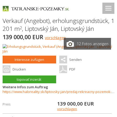
Verkauf (Angebot), erholungsgrundstück, 1
201 m
,
Liptovský Ján
,
Liptovský Ján
2
139 000,00 EUR
vorschlagen
12 Fotos anzeigen
Interesse zufügen
Senden
Drucken
PDF
topovať inzerát
Weitere Infos zum Auftrag
https://www.haloreality.sk/liptovsky-jan/predaj-rekreacny-pozemok-liptovsky-jan-blizko-termalnej-kade---exkluzivne-halo-reality/70565
139 000,00
EUR
Preis
vorschlagen