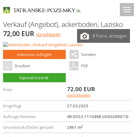
Verkauf (Angebot), ackerboden,
Lazisko
72,00 EUR
vorschlagen
8 Fotos anzeigen
Interesse zufügen
Senden
Drucken
PDF
topovať inzerát
72,00
EUR
Preis
vorschlagen
Eingefügt
27.03.2025
Auftrags Nummer
AR-0553-1110488 (ch00289673)
2
Grundstücksfläche gesamt
2861 m