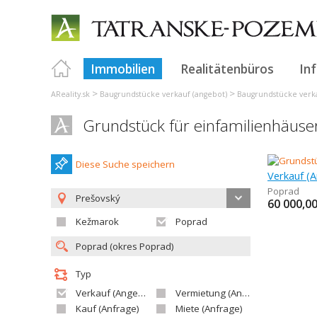
Immobilien
Realitätenbüros
In
>
>
AReality.sk
Baugrundstücke verkauf (angebot)
Baugrundstücke verka
Grundstück für einfamilienhäuse
Diese Suche speichern
Poprad
Prešovský
60 000,0
Kežmarok
Poprad
Typ
Verkauf (Angebot)
Vermietung (Angebot)
Kauf (Anfrage)
Miete (Anfrage)