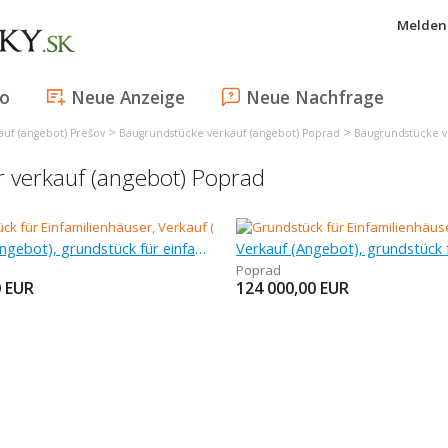
Melden 
fo
Neue Anzeige
Neue Nachfrage
>
>
uf (angebot) Prešov
Baugrundstücke verkauf (angebot) Poprad
Baugrundstücke v
r verkauf (angebot) Poprad
Verkauf (Angebot), grundstück für einfamilienhäuser, 436 m
Poprad
0
EUR
124 000,00
EUR