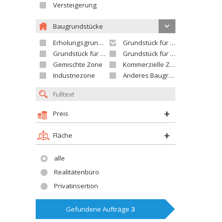
Versteigerung
Baugrundstücke
Erholungsgrundstück
Grundstück für Einfamilienhäuser
Grundstück für Wohnhäuser
Grundstück für Versorgungseinrichtungen
Gemischte Zone
Kommerzielle Zone
Industriezone
Anderes Baugrundstück
Preis
Fläche
alle
Realitätenbüro
Privatinsertion
Gefundene Aufträge
3