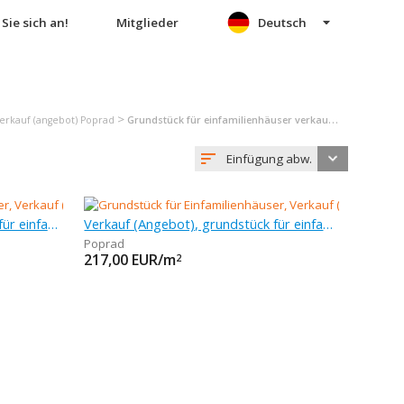
Sie sich an!
Mitglieder
Deutsch
>
erkauf (angebot) Poprad
Grundstück für einfamilienhäuser verkauf (angebot) Poprad
Einfügung abw.
Verkauf (Angebot), grundstück für einfamilienhäuser, 1 208 m
Verkauf (Angebot), grundstück für einfamilienhäuser, 920 m
Poprad
217,00
EUR/m
2