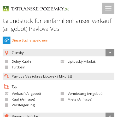
Grundstück für einfamilienhäuser verkauf
(angebot) Pavlova Ves
Diese Suche speichern
Žilinský
Dolný Kubín
Liptovský Mikuláš
Tvrdošín
Typ
Verkauf (Angebot)
Vermietung (Angebot)
Kauf (Anfrage)
Miete (Anfrage)
Versteigerung
Baugrundstücke