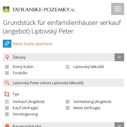
Grundstück für einfamilienhäuser verkauf
(angebot) Liptovský Peter
Diese Suche speichern
Žilinský
Dolný Kubín
Liptovský Mikuláš
Tvrdošín
Typ
Verkauf (Angebot)
Vermietung (Angebot)
Kauf (Anfrage)
Miete (Anfrage)
Versteigerung
Baugrundstücke