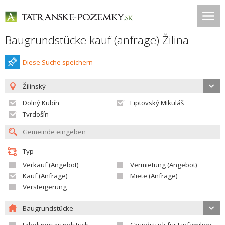
Baugrundstücke kauf (anfrage) Žilina
Diese Suche speichern
Žilinský
Dolný Kubín
Liptovský Mikuláš
Tvrdošín
Typ
Verkauf (Angebot)
Vermietung (Angebot)
Kauf (Anfrage)
Miete (Anfrage)
Versteigerung
Baugrundstücke