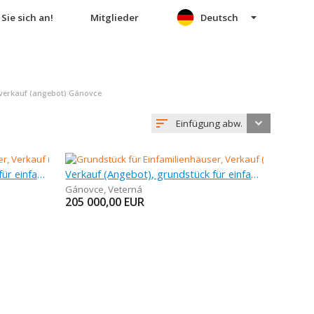
Sie sich an!
Mitglieder
Deutsch
verkauf (angebot) Gánovce
Einfügung abw.
Verkauf (Angebot), grundstück für einfamilienhäuser, 726 m
Verkauf (Angebot), grundstück für einfamilienhäuser, 900 m
Gánovce
,
Veterná
205 000,00
EUR