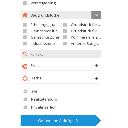
Versteigerung
Baugrundstücke
Erholungsgrundstück
Grundstück für Einfamilienhäuser
Grundstück für Wohnhäuser
Grundstück für Versorgungseinrichtungen
Gemischte Zone
Kommerzielle Zone
Industriezone
Anderes Baugrundstück
Preis
Fläche
alle
Realitätenbüro
Privatinsertion
Gefundene Aufträge
3