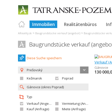
Immobilien
Realitätenbüros
In
>
>
AReality.sk
Baugrundstücke verkauf (angebot)
Baugrundstücke verka
Baugrundstücke verkauf (angebo
Diese Suche speichern
Gánovce
Prešovský
130 000,
Kežmarok
Poprad
Typ
Verkauf (Angebot)
Vermietung (Angebot)
Kauf (Anfrage)
Miete (Anfrage)