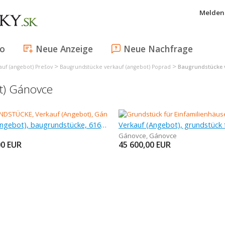
Melden 
fo
Neue Anzeige
Neue Nachfrage
>
>
uf (angebot) Prešov
Baugrundstücke verkauf (angebot) Poprad
Baugrundstücke 
t) Gánovce
Verkauf (Angebot), baugrundstücke, 616 m
Gánovce
,
Gánovce
00
EUR
45 600,00
EUR