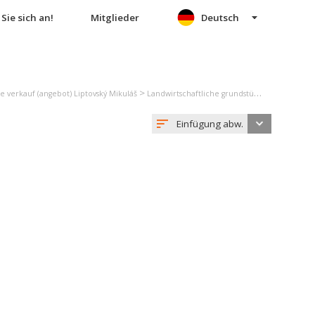
Sie sich an!
Mitglieder
Deutsch
>
e verkauf (angebot) Liptovský Mikuláš
Landwirtschaftliche grundstücke verkauf (angebot) Ižipovce
Einfügung abw.