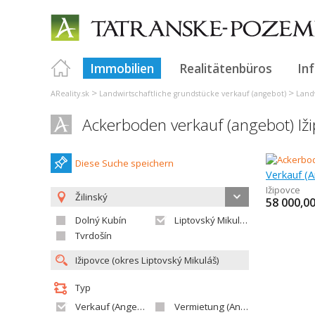
Immobilien
Realitätenbüros
In
>
>
AReality.sk
Landwirtschaftliche grundstücke verkauf (angebot)
Landw
Ackerboden verkauf (angebot) Iž
Diese Suche speichern
Verkauf (
Ižipovce
Žilinský
58 000,0
Dolný Kubín
Liptovský Mikuláš
Tvrdošín
Typ
Verkauf (Angebot)
Vermietung (Angebot)