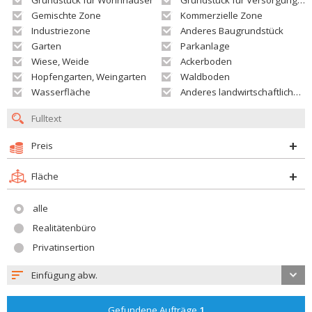
Grundstück für Wohnhäuser
Grundstück für Versorgungseinrichtungen
Gemischte Zone
Kommerzielle Zone
Industriezone
Anderes Baugrundstück
Garten
Parkanlage
Wiese, Weide
Ackerboden
Hopfengarten, Weingarten
Waldboden
Wasserfläche
Anderes landwirtschaftliches Grundstück
Preis
Fläche
alle
Realitätenbüro
Privatinsertion
Einfügung abw.
Gefundene Aufträge
1